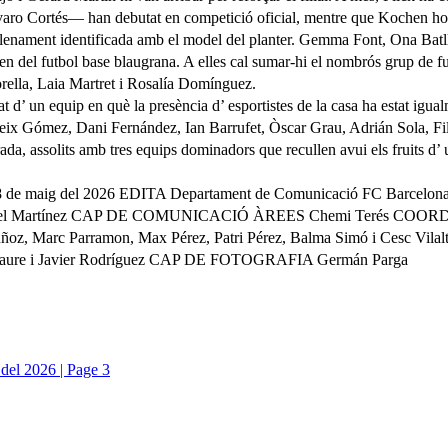
aro Cortés— han debutat en competició oficial, mentre que Kochen ho 
plenament identificada amb el model del planter. Gemma Font, Ona Batll
 del futbol base blaugrana. A elles cal sumar-hi el nombrós grup de futb
rella, Laia Martret i Rosalía Domínguez.
t d’ un equip en què la presència d’ esportistes de la casa ha estat igu
Aleix Gómez, Dani Fernández, Ian Barrufet, Òscar Grau, Adrián Sola, Fi
a, assolits amb tres equips dominadors que recullen avui els fruits d’ u
 maig del 2026 EDITA Departament de Comunicació FC Barcelona Av. 
iel Martínez CAP DE COMUNICACIÓ ÀREES Chemi Terés COORDI
 Muñoz, Marc Parramon, Max Pérez, Patri Pérez, Balma Simó i C
ure i Javier Rodríguez CAP DE FOTOGRAFIA Germán Parga
del 2026 | Page 3