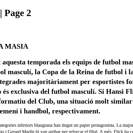
| Page 2
A MASIA
it aquesta temporada els equips de futbol ma
l masculí, la Copa de la Reina de futbol i 
 integrades majoritàriament per esportistes 
és exclusiva del futbol masculí. Si Hansi F
l formatiu del Club, una situació molt simil
femení i handbol, respectivament.
s categories inferiors blaugrana han tingut un paper protagonista. La m
i Gerard Martín hi van arribar per reforçar el filial. A més, Flick ha c