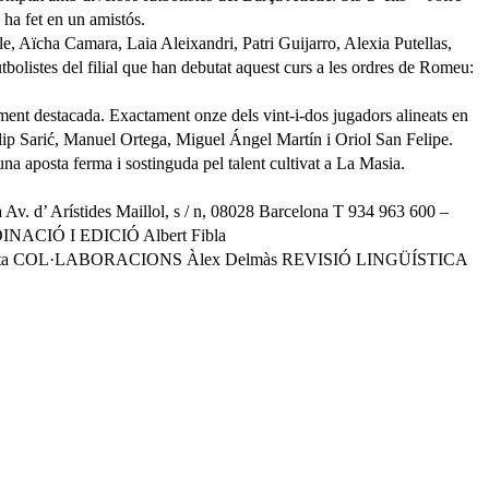
ha fet en un amistós.
e, Aïcha Camara, Laia Aleixandri, Patri Guijarro, Alexia Putellas,
olistes del filial que han debutat aquest curs a les ordres de Romeu:
alment destacada. Exactament onze dels vint-i-dos jugadors alineats en
lip Sarić, Manuel Ortega, Miguel Ángel Martín i Oriol San Felipe.
na aposta ferma i sostinguda pel talent cultivat a La Masia.
d’ Arístides Maillol, s / n, 08028 Barcelona T 934 963 600 –
NACIÓ I EDICIÓ Albert Fibla
esc Vilalta COL·LABORACIONS Àlex Delmàs REVISIÓ LINGÜÍSTICA