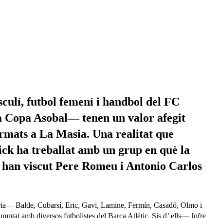
sculí, futbol femení i handbol del FC
la Copa Asobal— tenen un valor afegit
formats a La Masia. Una realitat que
lick ha treballat amb un grup en què la
ar han viscut Pere Romeu i Antonio Carlos
ajoria— Balde, Cubarsí, Eric, Gavi, Lamine, Fermín, Casadó, Olmo i
omptat amb diversos futbolistes del Barça Atlètic. Sis d’ ells— Jofre