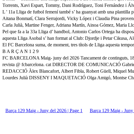
Torrents, Xavi Espart, Tommy, Dani Rodríguez, Toni Fernández i Álv
L ' 11a Lliga de futbol femení també s’ ha guanyat amb una plantilla 
Aitana Bonmatí, Clara Serrajordi, Vicky López i Claudia Pina provenen
Carla Julià, Martine Fenger, Adriana Martín, Ainoa Gómez, Maria Llo
Pel que fa a la 33a Lliga d’ handbol, Antonio Carlos Ortega ha disposa
aquesta Lliga Asobal s’ han format al Club: Djordje i Petar Cikusa, 
El FC Barcelona suma, de moment, tres títols de Lliga aquesta temporad
B A R Ç A N 1 2 9
FC BARCELONA Maig- juny del 2026 Tancament de continguts, 18 de
revista @ fcbarcelona. cat DIRECTOR DE COMUNICACIÓ Gabr
REDACCIÓ Àlex Blancafort, Albert Fibla, Robert Güell, Miquel
Lourdes Julià DISSENY I MAQUETACIÓ Olga Amigó, Montse Cha
Barça 129 Maig - Juny del 2026 | Page 1
Barça 129 Maig - Juny 