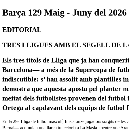
Barça 129 Maig - Juny del 2026 
EDITORIAL
TRES LLIGUES AMB EL SEGELL DE L
Els tres títols de Lliga que ja han conquer
Barcelona— a més de la Supercopa de futbo
indiscutible: s’ han assolit amb plantilles
demostra que aquesta aposta pel planter no 
meitat dels futbolistes provenen del futbo
Ortega al capdavant dels equips de futbol 
En la 29a Lliga de futbol masculí, fins a onze jugadors sorgits de le
Bernal— acumulen una llarga trajectòria a La Masia, mentre que Araujo 